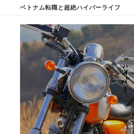
Skip
ベトナム転職と超絶ハイパーライフ
to
content