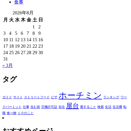
食事
2026年8月
月
火
水
木
金
土
日
1
2
3
4
5
6
7
8
9
10
11
12
13
14
15
16
17
18
19
20
21
22
23
24
25
26
27
28
29
30
31
« 3月
タグ
ホーチミン
ガイド
サイト
ストリートフード
ビザ
ランキング
ワー
屋台
クパーミット
仕事
住む前
労働許可証
在住
愛すること
検索
生活
生活費
転
職
食べ物
１０のこと
おすすめページ