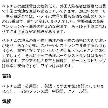
ベトナムの生活費は比較的低く、外国人駐在者は適度な出費
で非常に快適な生活を送ることができます。2012年のマーサ
ー生活費調査では、ハノイは世界で最も高価な都市のリスト
の136番目で、前年と変わりませんでした。主要都市の高級
マンションから郊外の控えめな家まで、あらゆる予算に合わ
せてさまざまな宿泊施設があります。
ベトナムの地元の食べ物と西洋の食べ物の価格に大きな違い
があり、あなたが地元のバーやレストランで食事する心づも
りなら、非常に安くておいしいものが食べられることに気付
くでしょう。それに比べて西洋バーやレストランははるかに
高価です。アジアの他の都市と同様に、ビールとスピリッツ
は非常に安価ですが、ワインは高価です。
言語
ベトナム語（公用語）、英語（ますます第2言語として好ま
れる）、一部のフランス語、中国語、クメール語。
気候