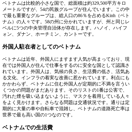
ベトナムは比較的小さな国で、総面積は約329,500平方キロ
メートルですが、54の民族グループが住んでいます。この中
で最も重要なグループは、総人口の86％を占めるKinh（ベト
ナム）の人々です。58の州に分かれていますが、州と同じレ
ベルに5つの中央管理自治体が存在します。ハノイ、ハイフ
ォン、ダナン、ホーチミン、カントーです。
外国人駐在者としてのベトナム
ベトナムは近年、外国人にますます人気が高まっており、現
在では外国人が住んで仕事をするのに安全な国として認識さ
れています。外国人は、気候の良さ、生活費の低さ、活気あ
る文化、インフラの着実な改善に惹かれています。利点にも
かかわらず、ベトナムに住む外国人が定期的に不満を言うい
くつかの問題がまだあります。そのリストの1番は公害で、
汚れた煙を吸い込まないように、マスクを着用している人々
をよく見かけます。さらなる問題は交通状況です。通りは定
期的に大量の車や自転車で混雑し、ベトナムの道路死亡率は
世界で最も高い国の1つなのです。
ベトナムでの生活費